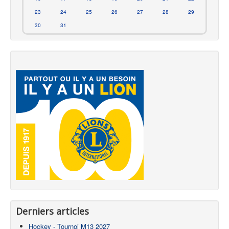
23
24
25
26
27
28
29
30
31
Derniers articles
Hockey - Tournoi M13 2027