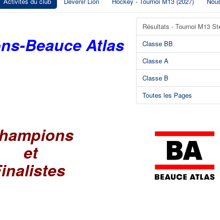
Activités du club
Devenir Lion
Hockey - Tournoi M13 (2027)
Nous
Résultats - Tournoi M13 St
ons-Beauce Atlas
Classe BB
Classe A
Classe B
Toutes les Pages
hampions
et
inalistes